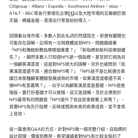
Citigroup、Allianz、Expedia、Southwest Airlines、ebay、
AT&T、BBC等各行業領先企業
[1]
以及大陸市場的互聯網巨頭
天貓、螞蟻金服、滴滴出行等皆紛紛導入。
回頭看台灣市場，多數人對此名詞仍然感陌生，即便有聽聞也
可能存在誤解。記得有一次與媒體談到NPS，問題圍繞著
「NPS和傳統財務指標哪個重要？」「新指標和新科技哪個優
先？」，顯然多數人只知道NPS是一個指標，甚至把它視為另
一個顧客滿意度，這是對NPS很大的誤解。另外也被問到「如
果滿意度還不高，適合做NPS嗎？」「NPS是不是比較適合美
國日本那種顧客體驗發展成熟的市場，如果滿意度都還不高，
做NPS有意義嗎？」，似乎以為顧客滿意度是基礎，NPS是進
階版，要打好基礎才可以進階，這又是誤解。至於企業對於
NPS最常有的問題是「NPS提升了收益就會跟著上來嗎？」，
其實NPS為先行指標，反映或預測未來的商業成長，並不會馬
上見效。
這一篇會用Q&A的方式，針對NPS做一個完整介紹，自指標的
設計原理、價值到應用，希望讓讀者對NPS有比較全盤的了