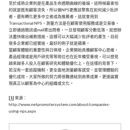
至於成熟企業則是在產品生命週期曲線的後端，這時候最害怕
的就是既有顧客流失，所以做NPS更應該聚焦在如何減少批評
者，還有轉化更多中立者成為推薦者，這就會用到
Transactional NPS，測量方法是在顧客使用服務或是交易後，
立即通過簡訊或mail寄出問卷，一旦發現顧客分數低落，就想辦
法盡快做出補救措施，這樣可以大幅減少批評者的產生，目前
很多企業都已經實施，最好的例子就是蘋果。
當顧客體驗的重要性與日俱增，企業開始具備顧客中心思維，
產品經理或是用戶研究等等崗位也在近年備受重視，可以想見
越來越多人投入在顧客研究和體驗優化上，在這樣的背景下，
若沒有一套追蹤機制，更全面地測量顧客感受，並管理體驗的
優化成效，大家所做的努力將很難連結到商業成果，更遑論實
現真正以顧客為中心的組織或文化。
[1]
來源：
http://www.netpromotersystem.com/about/companies-
using-nps.aspx