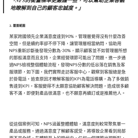
「NPS的衡量標準更嚴謹一些，可以幫助企業客觀
地瞭解到自己的顧客忠誠度。」
2. 覆蓋範圍
某家跨國領先企業滿意度達到90%，管理層覺得沒有什麼改善
空間，但是續約率卻不停下降，讓管理層相當納悶，協助用
NPS重新診斷後發現分數為-30%，顯示顧客並不如管理層所想
的那般滿意而且支持，企業經營環節可能出了問題。進一步通
過NPS檢視整個體驗流程，發現NPS分數的低谷落在銷售及客
服環節，如下圖，我們實際走訪客服中心，觀察到客服總是急
於掛電話，追查原因才瞭解客服的KPI為電話導購，為了多做銷
售達到KPI，客服變得不太願意協助顧客解決問題，造成很多顧
客不滿，即便對產品很滿意，也不願意再續訂或是推薦他人。
從這個案例可知，NPS涵蓋整體體驗，滿意度則較常聚焦單一
產品或服務。通過滿意度了解顧客感受，將導致企業看到局部
而不是全域，在體驗至上的時代中，任何一個環節出現斷點，