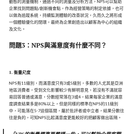
動態的測量機制，通過不同的測量及分析方法，NPS可以幫助
企業找到問題點/創新機會點，作為經營策略的制定依據，也可
以做為追蹤系統，持續監測體驗的改善狀況，久而久之將形成
一個體驗優化的閉環，最終為企業創造出以顧客為中心的組織
及文化。
問題
3：NPS與滿意度有什麼不同？
1. 衡量尺度
NPS有11級別，而滿意度只有3或5級別，多數的人尤其是亞洲
地區消費者，受到文化影響較少有鮮明意見，若沒有不滿就容
易回答普通或滿意，分數經常落在3或4，結果每家企業的滿意
度調查結果多是80%以上，但是同樣的標準在NPS的11級別
中，可能落在5-7這個區間，屬於批評者或中立者，結果分數往
往是負的，可知NPS比起滿意度更能較好的把顧客做出區隔。