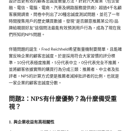
設計出更有效的顧客忠誠度衡量方法，針對六大產業〈包含金
融、電信、電腦、電商、汽車及網路服務提供商〉超過4千名顧
客展開調查，問卷中列出了20種忠誠度測試問題，並花了一年
時間搜集用戶的歷史購買數據，發現“是否願意推薦某公司/品
牌給親朋好友”這個問法最能有效預測用戶行為，成為了現在我
們所知的NPS問題。
伴隨問題的誕生，Fred Reichheld希望衡量機制要簡單，且能確
實反映企業的顧客忠誠度。於是採用符合大家習慣的評分標
準，10分代表極度推薦，5分代表中立，0分代表完全不推薦，
並將顧客依據實際的購買行為分成三類：推薦者、中立者及批
評者，NPS的計算方式便是推薦者減掉批評者的比例，也就是
一家企業的顧客忠誠度分數。
問題
2：NPS有什麼優勢？為什麼備受重
視？
1. 與企業收益有高相關性