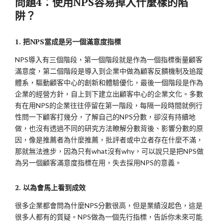
問題
4：使用NPS容易掉入什麼樣的陷
阱？
1. 把NPS當成是另一個滿意度指標
NPS導入有三個階段，第一個階段就是作為一個指標衡量顧客
滿意度，第二個階段是導入到企業中做為顧客反饋機制及追蹤
體系，驅動顧客中心的創新和體驗優化，最後一個階段是作為
企業的經營方針，自上到下建立出顧客中心的企業文化。多數
有在用NPS的企業往往停留在第一階段，每隔一段時間就例行
性問一下顧客打幾分，了解自己的NPS分數，卻沒有持續地
做，也沒有透過不同的研究方法瞭解分數背後、影響分數的原
因，像是推薦者為什麼推薦，批評者或中立者存在什麼不滿，
那就無法進步，因為只有what沒有why，可以說只是把NPS做
為另一個顧客滿意度指標在用，失去採用NPS的意義。
2. 以為會馬上看到成效
很多企業都會問為什麼NPS分數很高，但是業績沒起色，這是
很多人都有的質疑。NPS做為一個先行指標，告訴你未來可能