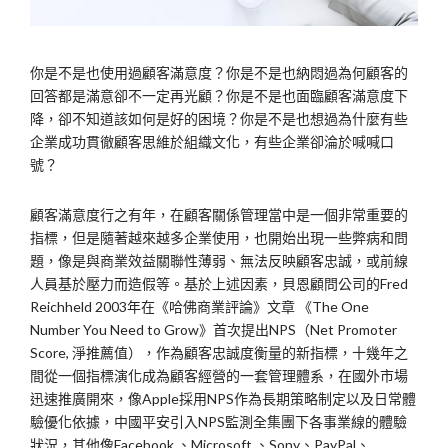
你是不是也使用過顧客滿意度？你是不是也納悶過為何顧客的
回答都是滿意卻不一定再光顧？你是不是也面臨顧客滿意度下
降，卻不知道該如何是好的困境？你是不是也想過為什麼有些
企業成功貫徹顧客思維於組織文化，有些企業卻淪於喊喊口
號？
顧客滿意度行之有年，在顧客關係管理當中是一個非常重要的
指標，但是隨著越來越多企業使用，也開始出現一些弊病和問
題，像是與商業效益關聯性薄弱、無法反映顧客忠誠，或前線
人員基於壓力而造假等。基於上述因素，貝恩顧問公司的Fred
Reichheld 2003年在《哈佛商業評論》文章 《The One
Number You Need to Grow》首次提出NPS（Net Promoter
Score, 淨推薦值），作為顧客忠誠度衡量的新指標，十幾年之
間從一個指標演化成為顧客經營的一套管理體系，在國外市場
迅速推廣開來，像Apple採用NPS作為長期策略制定以及日常體
驗優化依據，中國平安引入NPS監測全集團下各事業線的體驗
狀況，其他像Facebook 、Microsoft 、Sony、PayPal、