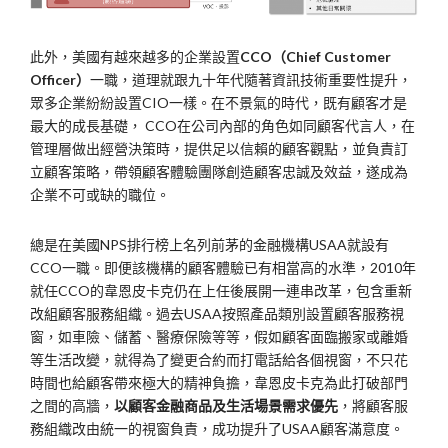
此外，美國有越來越多的企業設置
CCO（Chief Customer
Officer）
一職，道理就跟九十年代隨著資訊技術重要性提升，
眾多企業紛紛設置CIO一樣。在不景氣的時代，既有顧客才是
最大的成長基礎， CCO在公司內部的角色如同顧客代言人，在
管理層做出經營決策時，提供足以信賴的顧客觀點，並負責訂
立顧客策略，帶領顧客體驗團隊創造顧客忠誠及效益，遂成為
企業不可或缺的職位。
總是在美國NPS排行榜上名列前茅的金融機構USAA就設有
CCO一職。即便該機構的顧客體驗已有相當高的水準，2010年
就任CCO的韋恩皮卡克仍在上任後展開一連串改革，包含重新
改組顧客服務組織。過去USAA按照產品類別設置顧客服務視
窗，如車險、儲蓄、醫療保險等等，假如顧客面臨搬家或離婚
等生活改變，就得為了變更合約而打電話給各個視窗，不只花
時間也給顧客帶來極大的精神負擔，韋恩皮卡克為此打破部門
之間的高牆，
以顧客金融商品及生活場景需求優先
，將顧客服
務組織改由統一的視窗負責，成功提升了USAA顧客滿意度。