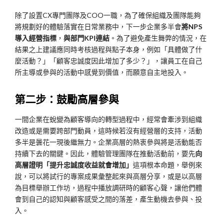
除了設置CX專門團隊及COO一職，為了確保組織及團隊能夠
將規劃好的體驗落實在日常業務中，下一步企業多半會
將NPS
導入經營指標
，
與部門KPI連結
。為了避免產生舞弊的情況，在
結果之上建議應同時考核過程與點子本身，例如「具體做了什
麼活動？」「顧客忠誠度因此增加了多少？」，讓員工在自己
所主導或參與的活動中感覺到價值，而願意自主地投入。
第二步：鼓勵高層參與
一間企業在蛻變為顧客導向的轉型過程中，經常會牽涉到組織
改造或是需要跨部門動員，這時候若沒有經營層的支持，活動
多半是曇花一現後繼無力。企業高層的熱衷參與將是活動能否
持續下去的關鍵。因此，體驗管理團隊在推動活動前，要先
向
高層證明「提升忠誠度收益就會增加」
這項根本命題，舉例來
說，可以將試行的專案成果彙整起來與高層分享，或是以高層
為目標舉辦工作坊，過程中播放調研時的顧客心聲，讓他們體
會到自己的認知與顧客感受之間的落差，產生動機去參與、投
入。