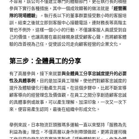
不容易，該公司不僅建立專門的體驗部門，更在執行長的積極
參與下實行各種措施，其中一個成效顯著的做法就是「
經營團
隊的現場體驗
」，執行長以下的董事群要接受數小時的客服培
訓，結束之後就立即到客服中心接聽電話，連財務長等高階主
管也不例外，這樣一個小小的行動，不僅讓客服人員感受到自
己的價值，也讓高層在最前線親身感受顧客心聲，而將顧客體
驗的改善視為己任，促使該公司走向顧客經營的企業文化。
第三步：全體員工的分享
有了高層參與，接下來就要
與全體員工分享忠誠度提升的必要
性及具體事例
，目的是加深員工理解，使他們對顧客忠誠度的
提升及體驗優化行動產生共識。在這個步驟中，比起不斷宣導
顧客導向的經營理念及價值觀，在員工之間分享創造顧客忠誠
的具體事例或故事，可以產生理解、加深印象，一次又一次下
來，便容易產生認同，最後在組織中形成文化。
舉例來說，日本物流巨頭雅瑪多運輸一直以來堅持「服務為先
利益為後」理念，不僅高層以身作則帶頭做起，更將貨運司機
工作日常中發生的真實故事製成「感動體驗影片」，作為全體