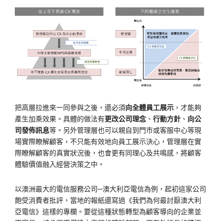
把高層拉進來一同參與之後，還必須
向全體員工展示
，才能夠
產生加乘效果。具體的做法有
更改公司理念
、
行動方針
、
向公
司發佈訊息
等。另外管理層也可以親自到門市或客服中心等現
場實際瞭解顧客，不只能有效地向員工展示決心，管理層在實
際瞭解顧客的真實狀況後，也會更有同理心及共鳴感，將顧客
體驗價值融入經營決策之中。
以澳洲最大的電信服務公司─澳大利亞電信為例，起初這家公司
飽受消費者批評，當地的報紙還寫過《我們為何最討厭澳大利
亞電信》這樣的專欄。要從這種狀態轉型為顧客導向的企業並