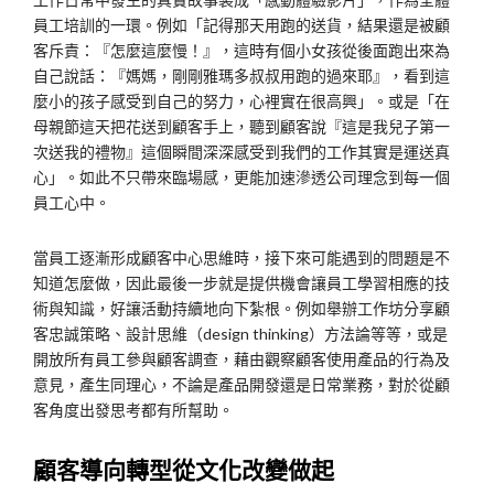
員工培訓的一環。例如「記得那天用跑的送貨，結果還是被顧
客斥責：『怎麼這麼慢！』，這時有個小女孩從後面跑出來為
自己說話：『媽媽，剛剛雅瑪多叔叔用跑的過來耶』，看到這
麼小的孩子感受到自己的努力，心裡實在很高興」。或是「在
母親節這天把花送到顧客手上，聽到顧客說『這是我兒子第一
次送我的禮物』這個瞬間深深感受到我們的工作其實是運送真
心」。如此不只帶來臨場感，更能加速滲透公司理念到每一個
員工心中。
當員工逐漸形成顧客中心思維時，接下來可能遇到的問題是不
知道怎麼做，因此最後一步就是提供機會讓員工學習相應的技
術與知識，好讓活動持續地向下紮根。例如舉辦工作坊分享顧
客忠誠策略、設計思維（design thinking）方法論等等，或是
開放所有員工參與顧客調查，藉由觀察顧客使用產品的行為及
意見，產生同理心，不論是產品開發還是日常業務，對於從顧
客角度出發思考都有所幫助。
顧客導向轉型從文化改變做起