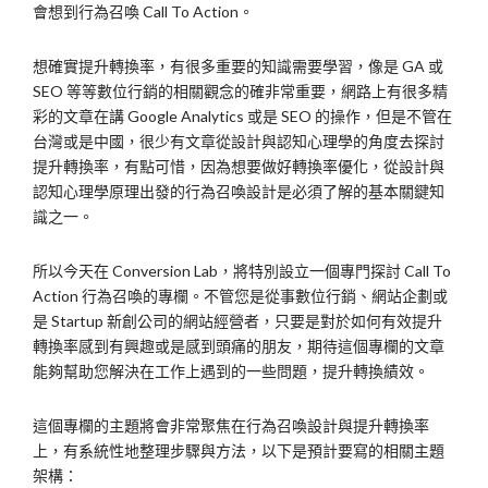
會想到行為召喚 Call To Action。
想確實提升轉換率，有很多重要的知識需要學習，像是 GA 或
SEO 等等數位行銷的相關觀念的確非常重要，網路上有很多精
彩的文章在講 Google Analytics 或是 SEO 的操作，但是不管在
台灣或是中國，很少有文章從設計與認知心理學的角度去探討
提升轉換率，有點可惜，因為想要做好轉換率優化，從設計與
認知心理學原理出發的行為召喚設計是必須了解的基本關鍵知
識之一。
所以今天在 Conversion Lab，將特別設立一個專門探討 Call To
Action 行為召喚的專欄。不管您是從事數位行銷、網站企劃或
是 Startup 新創公司的網站經營者，只要是對於如何有效提升
轉換率感到有興趣或是感到頭痛的朋友，期待這個專欄的文章
能夠幫助您解決在工作上遇到的一些問題，提升轉換績效。
這個專欄的主題將會非常聚焦在行為召喚設計與提升轉換率
上，有系統性地整理步驟與方法，以下是預計要寫的相關主題
架構：