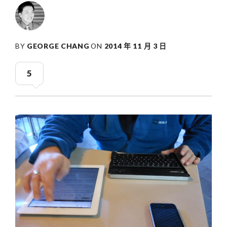
BY
GEORGE CHANG
ON
2014 年 11 月 3 日
5