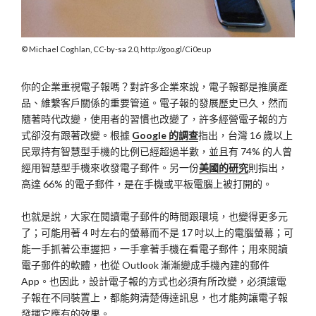
Michael Coghlan, CC-by-sa 2.0, http://goo.gl/Ci0eup
你的企業重視電子報嗎？對許多企業來說，電子報都是推廣產
品、維繫客戶關係的重要管道。電子報的發展歷史已久，然而
隨著時代改變，使用者的習慣也改變了，許多經營電子報的方
式卻沒有跟著改變。根據
Google 的調查
指出，台灣 16 歲以上
民眾持有智慧型手機的比例已經超過半數，並且有 74% 的人曾
經用智慧型手機來收發電子郵件。另一份
美國的研究
則指出，
高達 66% 的電子郵件，是在手機或平板電腦上被打開的。
也就是說，大家在閱讀電子郵件的時間跟環境，也變得更多元
了；可能用著 4 吋左右的螢幕而不是 17 吋以上的電腦螢幕；可
能一手抓著公車握把，一手拿著手機在看電子郵件；用來閱讀
電子郵件的軟體，也從 Outlook 漸漸變成手機內建的郵件
App。也因此，設計電子報的方式也必須有所改變，必須讓電
子報在不同裝置上，都能夠清楚傳達訊息，也才能夠讓電子報
發揮它應有的效果。