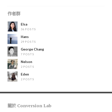
作者群
Elsa
36 POSTS
Hans
29 POSTS
George Chang
7 POSTS
Nelson
2 POSTS
Eden
2 POSTS
關於 Conversion Lab