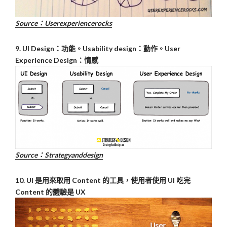
Source：U
serexperiencerocks
9. UI Design：功能。Usability design：動作。User
Experience Design：情感
Source：S
trategyanddesign
10. UI 是用來取用 Content 的工具，使用者使用 UI 吃完
Content 的體驗是 UX