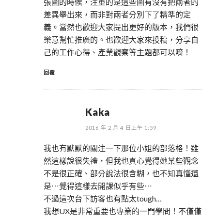
張圖的時候，注重的是這些圖有沒有把兩者的
差異舉出來，而非對兩者分別下了精準的定
義。當然也歡迎大家提出更好的版本，我們很
樂意幫忙推廣的。也歡迎大家來投稿，分享自
己的工作心得、產業觀察等主題都可以唷！
回覆
Kaka
2016 年 2 月 4 日上午 1:59
我也有默默的關注一下那位小姐的部落格！雖
然這樣說很失禮，但我也真心覺得她某些觀念
不是很正確、部分說法很含糊，也不知真懂還
是⋯覺得這樣去開課似乎有些⋯
不過這次台下訪客也有點太tough…
我想UX是非常重要也專業的一門學問！不僅僅