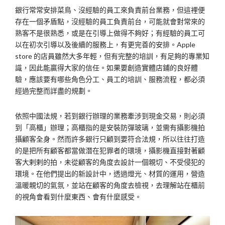
銀行常常安排菜鳥、沒經驗的員工來負責前台業務，但這裡便
存在一個矛盾點，沒經驗的員工負責前台，可能就會對常來的
熟客不是很熟悉，或是在引導上做得不夠好；有經驗的員工可
以在初次引導以及後續的服務上，有更完善的安排。Apple
store 的店員雖然大多年輕，但有完整的培訓，有足夠的專業知
識，因此能贏得大家的信任。如果要創造實體店鋪的良好體
驗，應該要有哪些角色分工、員工的培訓、服務流程，都必須
經過完整而詳盡的規劃。
依照中國法規，若到銀行辦理的業務牽涉到現金交易，則必須
到「高櫃」辦理；高櫃指的是安裝防彈玻璃，並需有攝影機拍
攝顧客全身。然而許多銀行只顧到要符合法規，所以往往打造
的是把所有顧客都當做潛在犯罪者的環境，攝影機直接對著顧
客大剌剌的拍，未從顧客的角度去設計一個親切、不受侵犯的
環境。在他們提出的新設計中，透過燈光、材質的運用，營造
溫暖親切的氣氛，並站在顧客的角度去檢視，去理解站在櫃前
的視角會看到什麼東西、會有什麼感受。