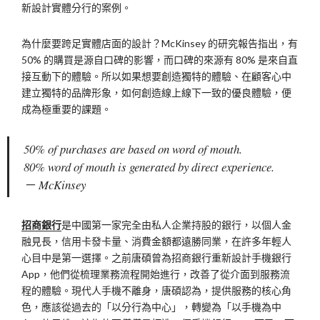
新設計實體分行的案例。
為什麼要跨足實體店面的設計？McKinsey 的研究報告指出，有
50% 的購買是源自口碑的影響，而口碑的來源有 80% 是來自直
接互動下的體驗。所以如果想要創造獨特的體驗、在顧客心中
建立獨特的品牌形象，如何創造線上線下一致的優良體驗，便
成為極重要的課題。
50% of purchases are based on word of mouth.
80% word of mouth is generated by direct experience.
－ McKinsey
招商銀行
是中國第一家完全由私人企業持股的銀行，以個人金
融見長，信用卡發卡量、消費金額都遠勝同業，在許多年輕人
心目中是第一選擇。之前唐碩曾為招商銀行重新設計手機銀行
App，他們從梳理業務流程開始進行，改善了從介面到服務流
程的體驗。現代人手機不離身，唐碩認為，提供服務的核心角
色，應該從過去的「以分行為中心」，轉變為「以手機為中