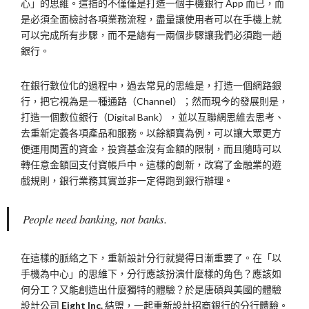
心」的思維。這指的不僅僅是打造一個手機銀行 App 而已，而
是必須全面檢討各項業務流程，盡量讓使用者可以在手機上就
可以完成所有步驟，而不是總有一兩個步驟讓我們必須跑一趟
銀行。
在銀行數位化的過程中，過去常見的思維是，打造一個網路銀
行，把它視為是一種通路（Channel）；然而現今的發展則是，
打造一個數位銀行（Digital Bank），並以互聯網思維去思考、
去重新定義各項產品和服務。以餘額寶為例，可以讓大眾更方
便運用閒置的資金，投資基金沒有金額的限制，而且隨時可以
轉任意金額回支付寶帳戶中。這樣的創新，改寫了金融業的遊
戲規則，銀行業務其實並非一定得跑到銀行辦理。
People need banking, not banks.
在這樣的脈絡之下，重新設計分行就變得日漸重要了。在「以
手機為中心」的思維下，分行應該扮演什麼樣的角色？應該如
何分工？又能創造出什麼獨特的體驗？於是唐碩與美國的體驗
設計公司
Eight Inc.
結盟，一起重新設計招商銀行的分行體驗。