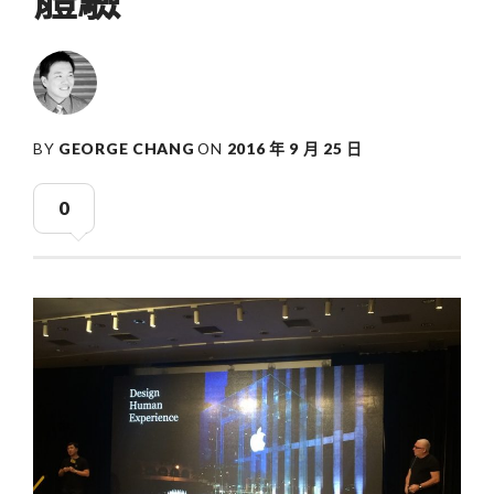
BY
GEORGE CHANG
ON
2016 年 9 月 25 日
0