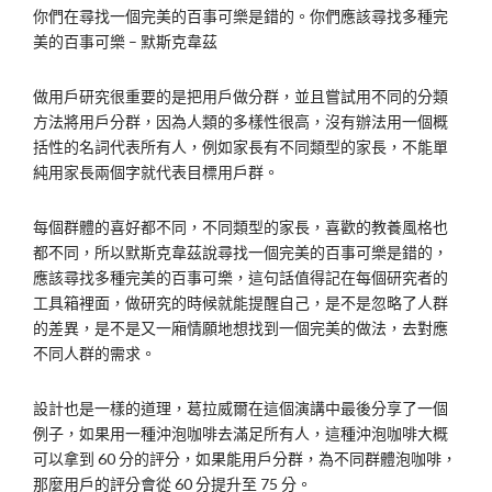
你們在尋找一個完美的百事可樂是錯的。你們應該尋找多種完
美的百事可樂 – 默斯克韋茲
做用戶研究很重要的是把用戶做分群，並且嘗試用不同的分類
方法將用戶分群，因為人類的多樣性很高，沒有辦法用一個概
括性的名詞代表所有人，例如家長有不同類型的家長，不能單
純用家長兩個字就代表目標用戶群。
每個群體的喜好都不同，不同類型的家長，喜歡的教養風格也
都不同，所以默斯克韋茲說尋找一個完美的百事可樂是錯的，
應該尋找多種完美的百事可樂，這句話值得記在每個研究者的
工具箱裡面，做研究的時候就能提醒自己，是不是忽略了人群
的差異，是不是又一廂情願地想找到一個完美的做法，去對應
不同人群的需求。
設計也是一樣的道理，葛拉威爾在這個演講中最後分享了一個
例子，如果用一種沖泡咖啡去滿足所有人，這種沖泡咖啡大概
可以拿到 60 分的評分，如果能用戶分群，為不同群體泡咖啡，
那麼用戶的評分會從 60 分提升至 75 分。