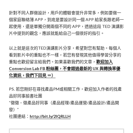
針對不同人群做設計，用戶的體驗會提升非常多，例如要做一
個家庭聯絡簿 APP，到底是要設計同一個 APP 給家長跟老師一
起使用，還是單獨分開兩個不同的 APP，透過這段 TED 演講影
片中提到的觀念，應該就能給自己一個很好的指引。
以上就是這次的TED演講影片分享，希望對您有幫助。每個人
看到影片中的重點也不一樣，若您有發現其他值得學習分享的
重點也歡迎留言給我們。如果喜歡我們的文章，
歡迎加入
Conversion Lab FB 粉絲團，不會錯過最新的 UX 與轉換率優
化資訊，我們下回見 ＝）
PS. 若您剛好在尋找產品PM或相關工作，歡迎加入作者的找產
品好同事臉書社團
“徵徵 – 徵產品好同事（產品經理/產品運營/產品設計/產品開
發）”
社團連結：
http://bit.ly/2lQRLLH