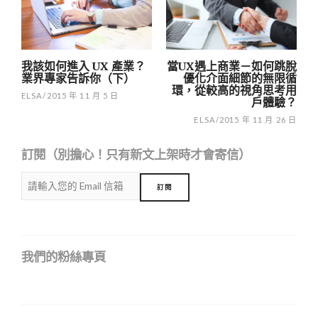
我該如何進入 UX 產業？
當UX遇上商業－如何跳脫
業界專家告訴你（下）
優化介面細節的無限循
環，從較高的視角思考用
ELSA
/
2015 年 11 月 5 日
戶體驗？
ELSA
/
2015 年 11 月 26 日
訂閱（別擔心！只有新文上架時才會寄信）
我們的粉絲專頁