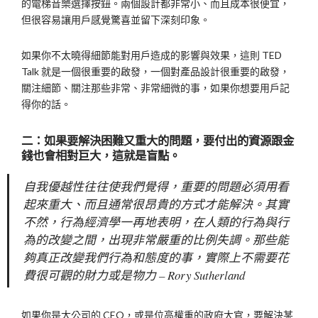
的電梯音樂選擇按鈕。兩個設計都非常小、而且成本很便宜，
但很容易讓用戶感覺驚喜並留下深刻印象。
如果你不太曉得細節能對用戶造成的影響與效果，這則 TED
Talk 就是一個很重要的啟發，一個對產品設計很重要的啟發，
關注細節、關注那些非常、非常細微的事，如果你想要用戶記
得你的話。
二：如果要解決困難又重大的問題，要付出的資源跟金
錢也會相對巨大，這就是盲點。
自我優越性往往使我們覺得，重要的問題必須用看
起來重大、而且通常很昂貴的方式才能解決。其實
不然，行為經濟學一再地表明，在人類的行為與行
為的改變之間，出現非常嚴重的比例失調。那些能
夠真正改變我們行為和態度的事，實際上不需要花
費很可觀的財力或是物力 – Rory Sutherland
如果你是大公司的 CEO，或是位高權重的政府大官，要解決某