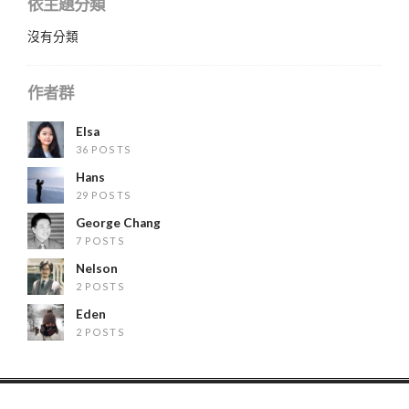
依主題分類
沒有分類
作者群
Elsa
36 POSTS
Hans
29 POSTS
George Chang
7 POSTS
Nelson
2 POSTS
Eden
2 POSTS