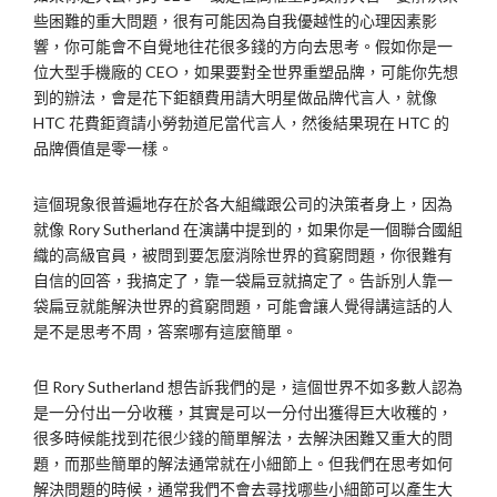
些困難的重大問題，很有可能因為自我優越性的心理因素影
響，你可能會不自覺地往花很多錢的方向去思考。假如你是一
位大型手機廠的 CEO，如果要對全世界重塑品牌，可能你先想
到的辦法，會是花下鉅額費用請大明星做品牌代言人，就像
HTC 花費鉅資請小勞勃道尼當代言人，然後結果現在 HTC 的
品牌價值是零一樣。
這個現象很普遍地存在於各大組織跟公司的決策者身上，因為
就像 Rory Sutherland 在演講中提到的，如果你是一個聯合國組
織的高級官員，被問到要怎麼消除世界的貧窮問題，你很難有
自信的回答，我搞定了，靠一袋扁豆就搞定了。告訴別人靠一
袋扁豆就能解決世界的貧窮問題，可能會讓人覺得講這話的人
是不是思考不周，答案哪有這麼簡單。
但 Rory Sutherland 想告訴我們的是，這個世界不如多數人認為
是一分付出一分收穫，其實是可以一分付出獲得巨大收穫的，
很多時候能找到花很少錢的簡單解法，去解決困難又重大的問
題，而那些簡單的解法通常就在小細節上。但我們在思考如何
解決問題的時候，通常我們不會去尋找哪些小細節可以產生大