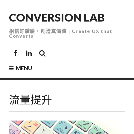
Skip
to
CONVERSION LAB
content
相信好體驗，創造真價值 | Create UX that
Converts
Facebook
LinkedIn
MENU
流量提升