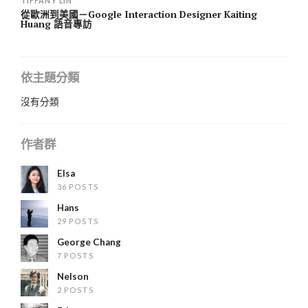
TIFFANY LIN
從歐洲到美國－Google Interaction Designer Kaiting
Huang 語音專訪
依主題分類
沒有分類
作者群
Elsa
36 POSTS
Hans
29 POSTS
George Chang
7 POSTS
Nelson
2 POSTS