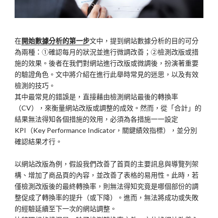
在
開始數據分析的第一步
文中，提到網站數據分析的目的可分
為兩種：①確認每月的狀況並進行微調改善；②檢測改版或措
施的效果。後者在我們對網站進行改版或微調後，扮演著重要
的驗證角色。文中將介紹在進行此舉時常見的迷思，以及有效
檢測的技巧。
其中最常見的錯誤是，直接藉由檢測網站最後的轉換率
（CV），來衡量網站改版或調整的成效。然而，從「合計」的
結果無法得知各個措施的效用，必須為各措施一一設定
KPI（Key Performance Indicator，關鍵績效指標），並分別
確認結果才行。
以網站改版為例，假設我們改善了首頁的主要訊息與導覽列架
構、增加了商品頁的內容，並改善了表格的易用性。此時，若
僅檢測改版後的最終轉換率，則無法得知究竟是哪個部份的調
整促成了轉換率的提升（或下降）。進而，無法將成功或失敗
的經驗延續至下一次的網站調整。