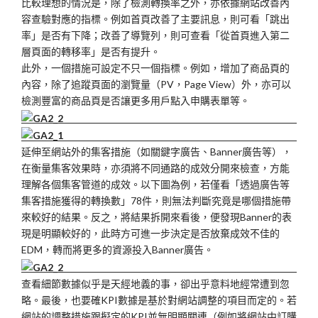
比較理想的情況是，除了檢測轉換率之外，亦依據網站改善內
容查驗對應的指標。例如首頁改善了主要訊息，則可看「跳出
率」是否有下降；改善了導覽列，則可查看「從首頁進入第二
層頁面的轉移率」是否有提升。
此外，一個措施可設定不只一個指標。例如，增加了商品頁的
內容，除了追蹤頁面的瀏覽量（PV，Page View）外，亦可以
檢測豐富的商品頁是否讓更多用戶點入申購表單等。
延伸至網站外的集客措施（如關鍵字廣告、Banner廣告等），
在衡量集客效果時，亦須將不同通路的成效分開來檢查，方能
理解各個集客管道的成效。以下圖為例，若僅看「透過廣告等
集客措施獲得的轉換數」78件，則無法判斷究竟是哪個措施帶
來較好的結果。反之，將結果拆開來看後，便發現Banner的表
現是明顯較好的，此時方可進一步決定是否放棄成效不佳的
EDM，轉而將更多的資源投入Banner廣告。
查看細節數據似乎是天經地義的事，卻出乎意料地經常遭到忽
略。最後，也要確KPI數據是基於對網站調整的項目而定的。若
網站的調整措施跟擬定的KPI並無明顯關連（例如將網站中訂購