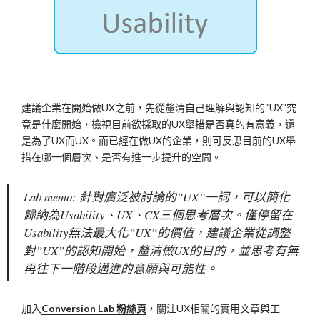
建議企業在開始做UX之前，先從釐清自己理解與認知的“UX”究
竟是什麼開始，檢視目前欲採取的UX舉措是否真的有意義，還
是為了UX而UX。而已經在做UX的企業，則可反思目前的UX舉
措在哪一個層次、是否有進一步提升的空間。
Lab memo: 針對廣泛被討論的”UX”一詞，可以簡化
歸納為Usability、UX、CX三個思考層次。僅停留在
Usability無法最大化”UX”的價值，建議企業從調整
對”UX”的認知開始，釐清做UX的目的，並思考有無
再往下一階段邁進的意願與可能性。
加入
Conversion Lab 粉絲頁
，關注UX相關的實用文章與工