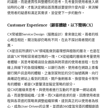
的議題，而是連貫性與整體性的思考。先考量到使用者進入網
站時的心理，才能決定網站首頁應該要提供什麼內容，來消解
使用者的疑慮和滿足其需求，並促使下一步的動作。
Customer Experience（顧客體驗，以下簡稱CX）
CX常被跟Service Design（服務設計）拿來做比較。兩者的核
心概念相近，關注點卻仍略有不同，在此不探討兩者間的差
異。
CX是目前所謂的”UX”領域能做到最理想與極致的層次，也是在
談論”UX”時較容易被忽略的一塊。CX從組織的層級來考量使用
者體驗，其思考範疇涵括全通路與跨渠道的使用者旅程，包含
線上與線下的各個接觸點。以銀行為例，使用者在網路上查看
銀行開戶訊息時的體驗、之後到家附近的分行抽號碼牌、向行
員確認在網站上看到的資訊、開戶後刷帳本、換發現金卡等所
有的體驗，都是CX要釐清並擬定策略的部分。
從CX的層級來思考，與使用者進行互動的不是單一網站或商
品，而是整個組織／企業。而CX最終追求的是，因應使用者旅
程與各渠道的策略來調整組織架構，達到真正的以使用者為核
心，成為User-Driven的企業。並透過360度皆完善的體驗創造