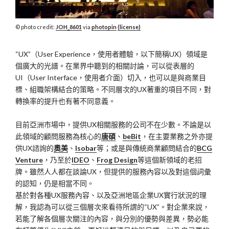
photo credit:
JOH_8601
via
photopin
(license)
“UX”（User Experience，使用者體驗，以下簡稱UX）領域是
個廣大的光譜。在業界中聽到的相關討論，可以從表層的
UI（User Interface，使用者介面）切入，也可以是與商業目
標、組職架構結合的策略。不同層次的UX著重的項目不同，對
轉換率的提升也有著不同意義。
目前亞洲市場中，提供UX相關服務的公司不在少數。不論是以
此領域的顧問服務為核心的
唐碩
、
beBit
，在主要業務之外亦提
供UX諮詢的
奧美
、
Isobar
等；或是與傳統商業顧問結合的
BCG
Venture
，乃至於
IDEO
、
Frog Design
等這個新領域的老招
牌。雖然人人都在談論UX，但提供的服務內容以及對這個詞彙
的認知，仍是相當不同。
基於對各種UX服務內容、以及亞洲地區企業UX實行狀況的理
解，我認為可以從三個層次來看待所謂的“UX”。對企業來說，
若能了解各個層次關注的內容，與分別的優勢與差異，勢必能