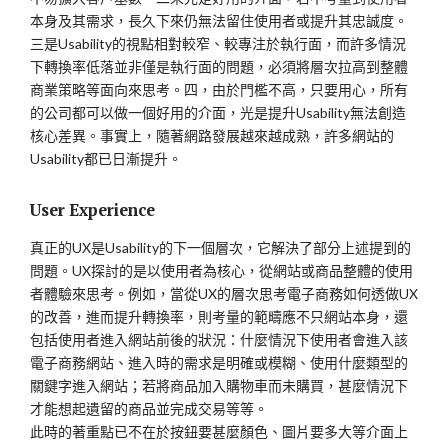
本身及其需求，長久下來仍無法留住使用者或提升其忠誠度。
三是Usability的視點相對較窄、較專注於執行面，而許多情況
下轉換率低落並非僅是執行面的問題，必須將層次拉高到整體
商業策略等面向來思考。四，由於門檻不高，只要用心，所有
的公司都可以做一個好用的介面，光是提升Usability無法創造
核心差異。事實上，隨著網路發展越來越成熟，許多網站的
Usability都已日漸提升。
User Experience
真正的UX是Usability的下一個層次，它解決了部分上述提到的
問題。UX探討的是以使用者為核心，從網站或商品整體的使用
者體驗來思考。例如，當從UX的層次思考電子商務如何透做UX
的改善，進而提升轉換率，則考量的範疇應不只網站本身，還
包括使用者進入網站前後的狀況：什麼情況下使用者會進入該
電子商務網站、進入時的需求是明確或模糊、使用什麼類型的
關鍵字進入網站；若將商品加入購物車而未購買，甚麼情況下
才能想起遺留的商品並完成交易等等。
此時的著重點已不在於按鈕要甚麼顏色、圖片要多大等介面上