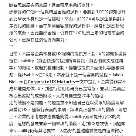
顧客忠誠度與滿意度，進而帶來事業的提升。
建構好的CX是一個耗時且困難的過程，要將對”UX”的認知提升
到此層次本身也是一個挑戰。然而，好的CX可以是企業與對手
差異化的關鍵，而在釐清顧客旅程的過程中，經常也是創新想
法的來源。因此雖然困難，仍有在”UX”思想上走的相當前面的
公司，已經在往這個方向努力。
**
目前，不論是企業本身或UX服務的提供方，對UX的認知多還停
留在Usability（能否快速的找到所需資訊、能否順利文成任務
等）的階段，或礙於種種限制，僅能從提供介面優化等服務開
始。從Usability往CX走，本身就不是一個容易的過程。Jakob
Nielsen在
Corporate UX Maturity
一文中提到，企業從非常不
成熟地開始做UX，到進行使用者研究已是常態，並以此為商品
核心出發點的成熟階段，大約需要整整20年的過程。
走的緩慢不是問題，問題是並不知道自己在以受限的角度理解
與看待UX，僅執行表面的事項，無法真正發揮UX的價值。理想
上，企業的思考層次應要能夠從Usability漸漸提升到CX的高
度。這樣的發展並非一個單項的階段。走到CX層次後，回過頭
來Usability仍有其必要性。因為好的整體體驗便是由這些微小