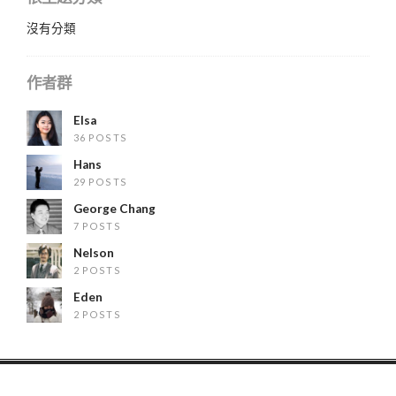
沒有分類
作者群
Elsa
36 POSTS
Hans
29 POSTS
George Chang
7 POSTS
Nelson
2 POSTS
Eden
2 POSTS