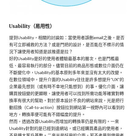
Usability（易用性）
提到Usability，相關的討論如：當使用者誤刪email之後，是否
有可立即補救的方法？或是門把的設計，是否能在不標示的情
況下讓使用者知道是該推還是拉？
好的Usability是好的使用者體驗最基本的層次，也是門檻最
低、最容易執行的部分。儘管目前的商品形態或數位介面仍在
不斷變化中，Usability的基本原則多年來並沒有太大的改變。
在數位領域中，提升介面的Usability往往是許多想提升“UX”的
企業最先想到（或有時不幸地只能想到）的事。優化介面，讓
購買按鈕變的更顯眼、讓使用者可以找到所需功能等確實對轉
換率有很大的幫助。對於原本設計不良的網站來說，光是把行
動招換（Call-to-action）按鈕拉到網站第一視野內可以看到的
地方，轉換率便可能有不錯幅度的提升。
然而，透過改善Usability而增加的轉換率仍是有限的。一來
Usability針對的是已經到達網站，或已經購買產品的使用者，
不易擴大客戶基數。二來光是好用的介面，若不考量到使用者