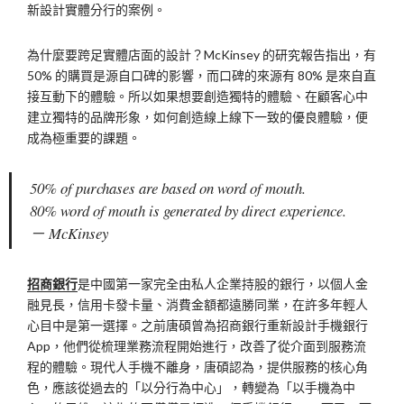
新設計實體分行的案例。
為什麼要跨足實體店面的設計？McKinsey 的研究報告指出，有
50% 的購買是源自口碑的影響，而口碑的來源有 80% 是來自直
接互動下的體驗。所以如果想要創造獨特的體驗、在顧客心中
建立獨特的品牌形象，如何創造線上線下一致的優良體驗，便
成為極重要的課題。
50% of purchases are based on word of mouth.
80% word of mouth is generated by direct experience.
－ McKinsey
招商銀行
是中國第一家完全由私人企業持股的銀行，以個人金
融見長，信用卡發卡量、消費金額都遠勝同業，在許多年輕人
心目中是第一選擇。之前唐碩曾為招商銀行重新設計手機銀行
App，他們從梳理業務流程開始進行，改善了從介面到服務流
程的體驗。現代人手機不離身，唐碩認為，提供服務的核心角
色，應該從過去的「以分行為中心」，轉變為「以手機為中