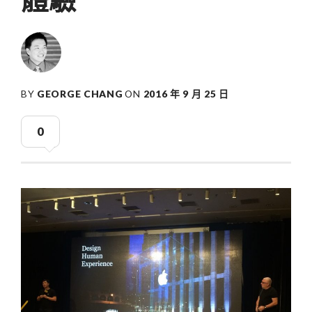
BY
GEORGE CHANG
ON
2016 年 9 月 25 日
0