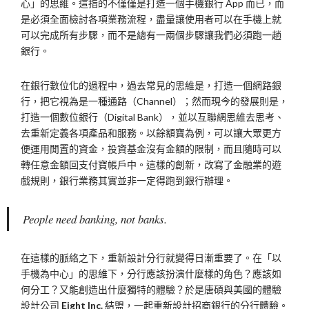
心」的思維。這指的不僅僅是打造一個手機銀行 App 而已，而
是必須全面檢討各項業務流程，盡量讓使用者可以在手機上就
可以完成所有步驟，而不是總有一兩個步驟讓我們必須跑一趟
銀行。
在銀行數位化的過程中，過去常見的思維是，打造一個網路銀
行，把它視為是一種通路（Channel）；然而現今的發展則是，
打造一個數位銀行（Digital Bank），並以互聯網思維去思考、
去重新定義各項產品和服務。以餘額寶為例，可以讓大眾更方
便運用閒置的資金，投資基金沒有金額的限制，而且隨時可以
轉任意金額回支付寶帳戶中。這樣的創新，改寫了金融業的遊
戲規則，銀行業務其實並非一定得跑到銀行辦理。
People need banking, not banks.
在這樣的脈絡之下，重新設計分行就變得日漸重要了。在「以
手機為中心」的思維下，分行應該扮演什麼樣的角色？應該如
何分工？又能創造出什麼獨特的體驗？於是唐碩與美國的體驗
設計公司
Eight Inc.
結盟，一起重新設計招商銀行的分行體驗。