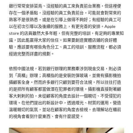
銀行常常安排菜鳥、沒經驗的員工來負責前台業務，但這裡便
存在一個矛盾點，沒經驗的員工負責前台，可能就會對常來的
熟客不是很熟悉，或是在引導上做得不夠好；有經驗的員工可
以在初次引導以及後續的服務上，有更完善的安排。Apple
store 的店員雖然大多年輕，但有完整的培訓，有足夠的專業知
識，因此能贏得大家的信任。如果要創造實體店鋪的良好體
驗，應該要有哪些角色分工、員工的培訓、服務流程，都必須
經過完整而詳盡的規劃。
依照中國法規，若到銀行辦理的業務牽涉到現金交易，則必須
到「高櫃」辦理；高櫃指的是安裝防彈玻璃，並需有攝影機拍
攝顧客全身。然而許多銀行只顧到要符合法規，所以往往打造
的是把所有顧客都當做潛在犯罪者的環境，攝影機直接對著顧
客大剌剌的拍，未從顧客的角度去設計一個親切、不受侵犯的
環境。在他們提出的新設計中，透過燈光、材質的運用，營造
溫暖親切的氣氛，並站在顧客的角度去檢視，去理解站在櫃前
的視角會看到什麼東西、會有什麼感受。