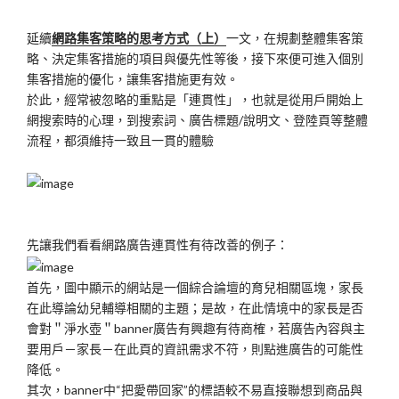
延續
網路集客策略的思考方式（上）
一文，在規劃整體集客策
略、決定集客措施的項目與優先性等後，接下來便可進入個別
集客措施的優化，讓集客措施更有效。
於此，經常被忽略的重點是「連貫性」，也就是從用戶開始上
網搜索時的心理，到搜索詞、廣告標題/說明文、登陸頁等整體
流程，都須維持一致且一貫的體驗
先讓我們看看網路廣告連貫性有待改善的例子：
首先，圖中顯示的網站是一個綜合論壇的育兒相關區塊，家長
在此導論幼兒輔導相關的主題；是故，在此情境中的家長是否
會對＂淨水壺＂banner廣告有興趣有待商榷，若廣告內容與主
要用戶－家長－在此頁的資訊需求不符，則點進廣告的可能性
降低。
其次，banner中“把愛帶回家”的標語較不易直接聯想到商品與