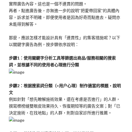
實際廣告內容。這也是一個不連貫的問題。
再者，點進廣告後，亦無進一步的說明“把愛帶回家”的具體內
容，訴求並不明確，即便使用者是因為好奇而點進去，疑問亦
未能得到解答。
那麼，應該怎樣才能設計具有「連貫性」的集客措施呢？以下
以關鍵字廣告為例，按步驟依序說明：
步驟1：使用關鍵字分析工具等篩選出商品/服務相關的搜索
詞，並根據不同的使用者心理進行分類
步驟2：根据搜索詞分類（=用户心理）制作適當的標題・說明
文
例如針對「想先瞭解施術效果，還在考慮是否進行」的人群，
撰寫標榜縫雙眼皮效果持久、恢復期短等的廣告文案；對「已
決定施術，在找地點」的人群，則對自家診所進行推薦。