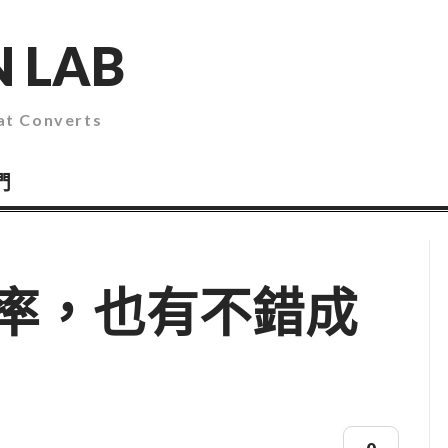
 LAB
 Converts
們
率，也有不錯成