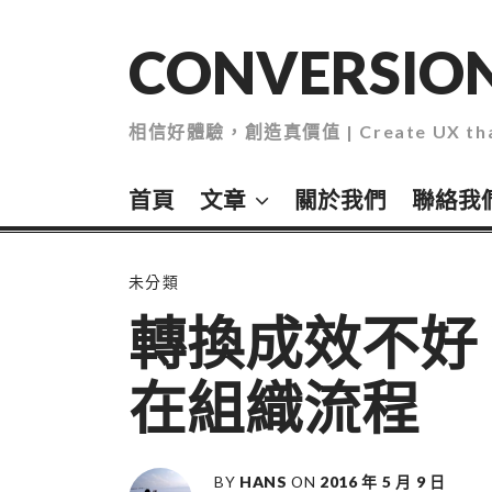
Skip
to
CONVERSION
content
相信好體驗，創造真價值 | Create UX that
首頁
文章
關於我們
聯絡我
未分類
轉換成效不好
在組織流程
BY
HANS
ON
2016 年 5 月 9 日