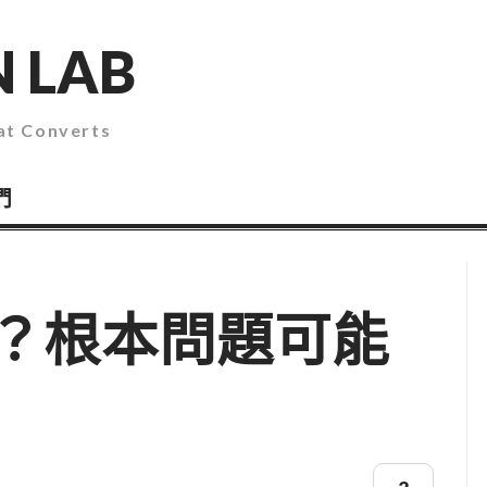
 LAB
 Converts
們
？根本問題可能